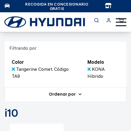
RECOGIDA EN CONCESIONARIO
TAR
GRATIS
Filtrando por
Color
Modelo
Tangerine Comet. Código
KONA
TA9
Hibrido
Ordenar por
i10