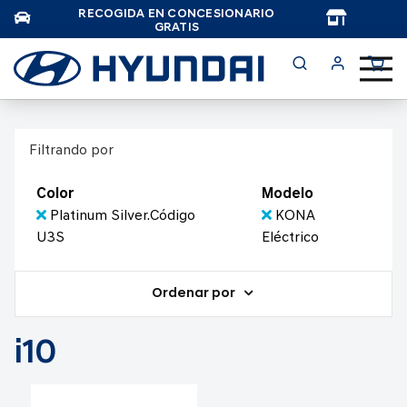
RECOGIDA EN CONCESIONARIO
TAR
GRATIS
Filtrando por
Color
Modelo
Platinum Silver.Código
KONA
U3S
Eléctrico
Ordenar por
i10