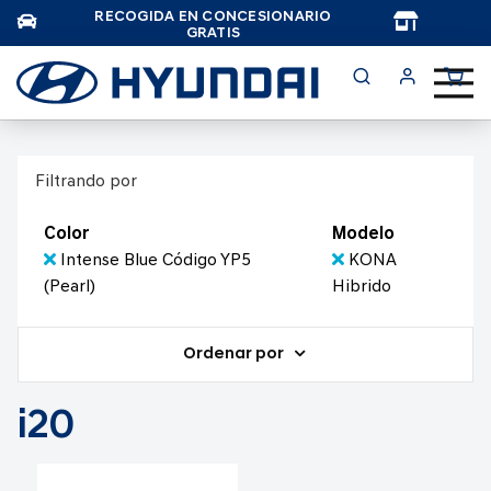
RECOGIDA EN CONCESIONARIO
TAR
GRATIS
Filtrando por
Color
Modelo
Intense Blue Código YP5
KONA
(Pearl)
Hibrido
Ordenar por
i20