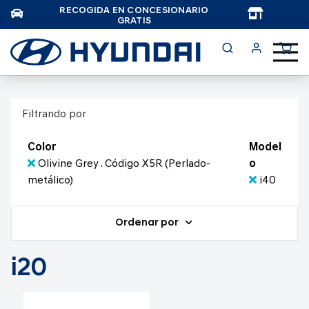
RECOGIDA EN CONCESIONARIO
TAR
GRATIS
Filtrando por
Color
Model
Olivine Grey . Código X5R (Perlado-
o
metálico)
i40
Ordenar por
i20