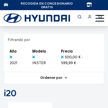
RECOGIDA EN CONCESIONARIO
TAR
GRATIS
Filtrando por
Año
Modelo
Precio
500,00 € -
2021
INSTER
599,99 €
Ordenar por
i20