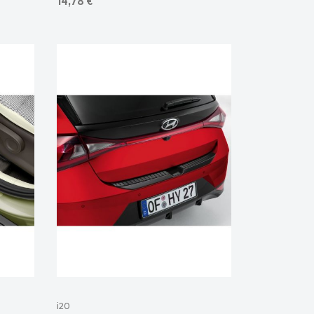
14,78 €
i20