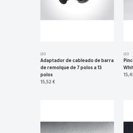
i20
i20
Adaptador de cableado de barra
Pinc
de remolque de 7 polos a 13
Whit
polos
15,4
15,52 €