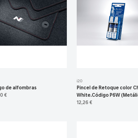
i20
go de alfombras
Pincel de Retoque color C
0 €
White.Código P6W (Metáli
12,26 €