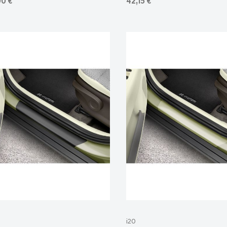
00 €
42,15 €
i20