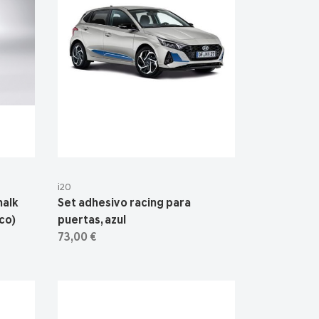
i20
halk
Set adhesivo racing para
co)
puertas, azul
73,00 €