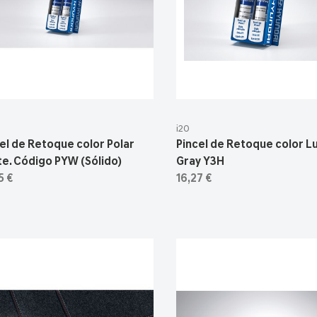
i20
el de Retoque color Polar
Pincel de Retoque color 
e. Código PYW (Sólido)
Gray Y3H
5 €
16,27 €