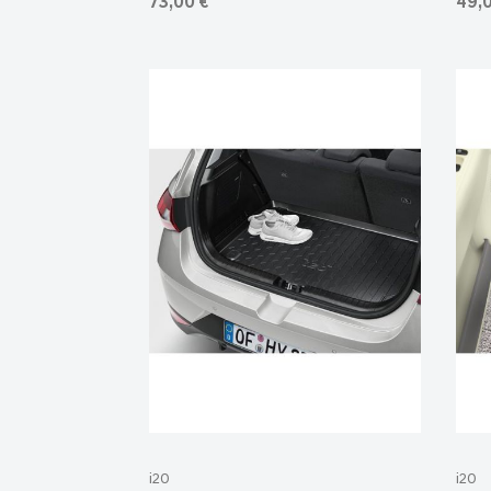
73,00 €
49,
i20
i20