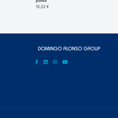
polos
15,52 €