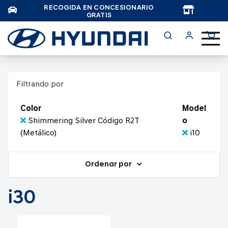
RECOGIDA EN CONCESIONARIO
TAR
GRATIS
Filtrando por
Color
Model
Shimmering Silver Código R2T
o
(Metálico)
i10
Ordenar por
i30