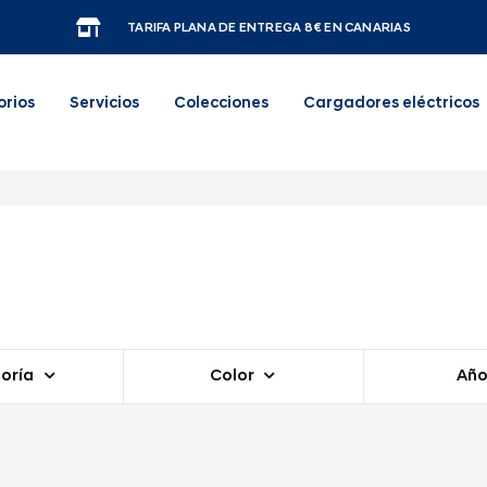
TARIFA PLANA DE ENTREGA 8€ EN CANARIAS
orios
Servicios
Colecciones
Cargadores eléctricos
oría
Color
Añ