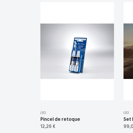
i30
i30
Pincel de retoque
Set 
12,26 €
99,