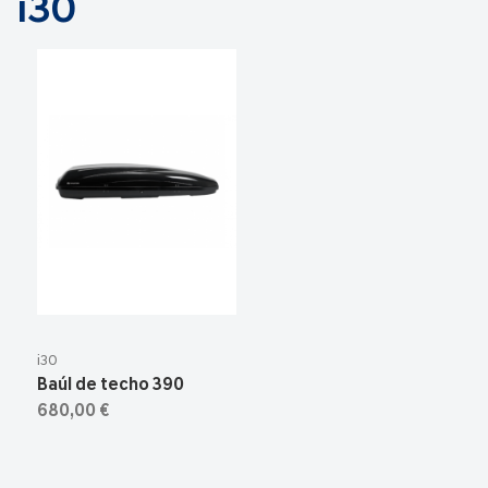
i30
i30
Baúl de techo 390
680,00 €