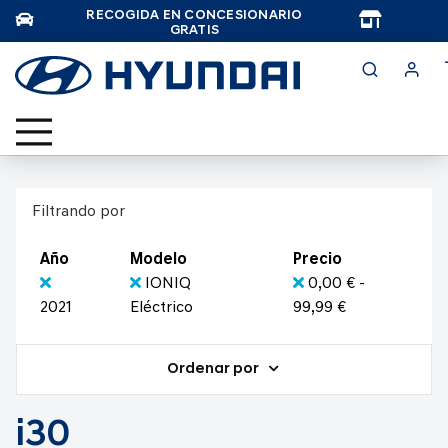
RECOGIDA EN CONCESIONARIO
TAR
GRATIS
Filtrando por
Año
Modelo
Precio
IONIQ
0,00 € -
2021
Eléctrico
99,99 €
Ordenar por
i30