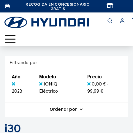
RECOGIDA EN CONCESIONARIO
TAR
GRATIS
Filtrando por
Año
Modelo
Precio
IONIQ
0,00 € -
2023
Eléctrico
99,99 €
Ordenar por
i30