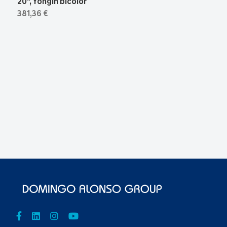
20", Yongin bicolor
381,36 €