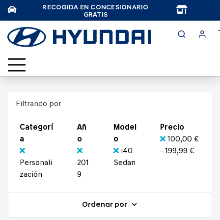
RECOGIDA EN CONCESIONARIO
TAR
GRATIS
Filtrando por
Categorí
Añ
Model
Precio
a
o
o
100,00 €
i40
- 199,99 €
Personali
201
Sedan
zación
9
Ordenar por