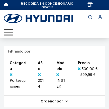
RECOGIDA EN CONCESIONARIO
TAR
GRATIS
Filtrando por
Categorí
Añ
Mod
Precio
a
o
elo
500,00 €
- 599,99 €
Portaequ
201
INST
ipajes
4
ER
Ordenar por