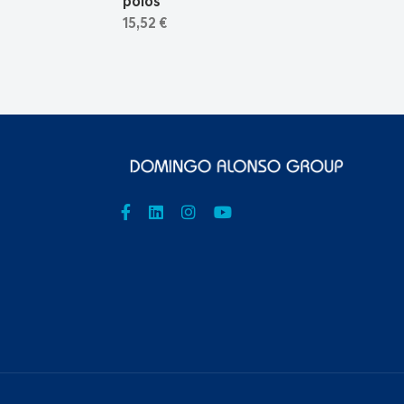
polos
15,52 €