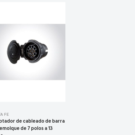
A FE
ptador de cableado de barra
emolque de 7 polos a 13