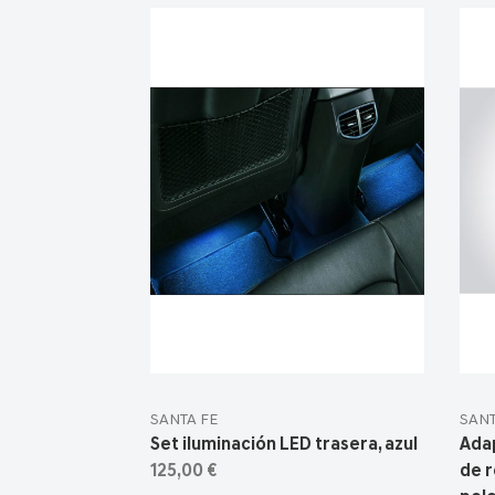
SANTA FE
SANT
Set iluminación LED trasera, azul
Ada
125,00 €
de r