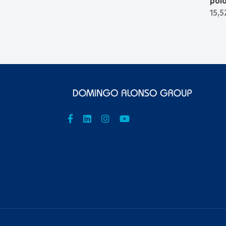
pol
15,5