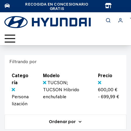
RECOGIDA EN CONCESIONARIO
TAR
GRATIS
Filtrando por
Catego
Modelo
Precio
ría
TUCSON;
TUCSON Híbrido
600,00 €
Persona
enchufable
- 699,99 €
lización
Ordenar por