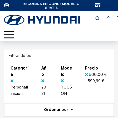
RECOGIDA EN CONCESIONARIO
TAR
GRATIS
Filtrando por
Categorí
Añ
Mode
Precio
a
o
lo
500,00 €
- 599,99 €
Personali
20
TUCS
zación
21
ON
Ordenar por