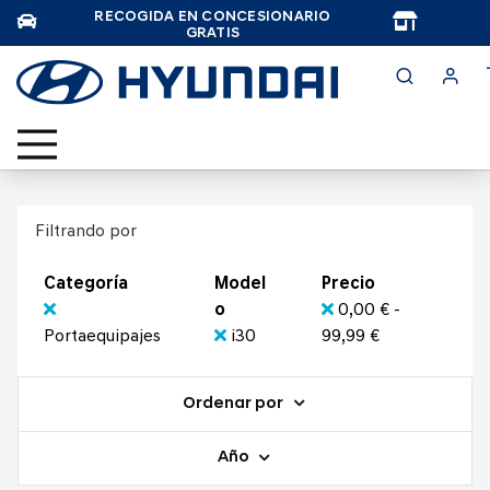
RECOGIDA EN CONCESIONARIO
TAR
GRATIS
Filtrando por
Categoría
Model
Precio
o
0,00 € -
Portaequipajes
i30
99,99 €
Ordenar por
Año