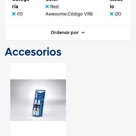
ría
Red
lo
i10
Awesome.Código VR6
i20
Ordenar por
Accesorios