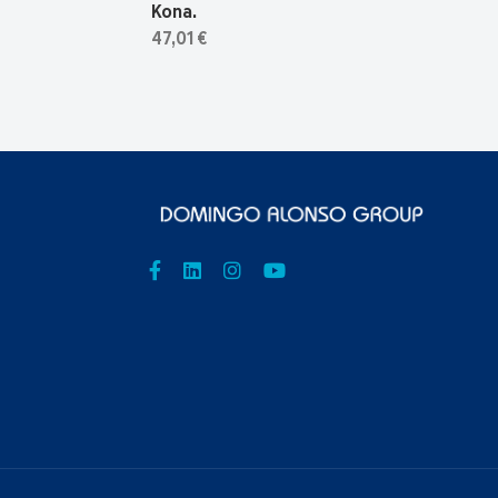
Kona.
47,01 €