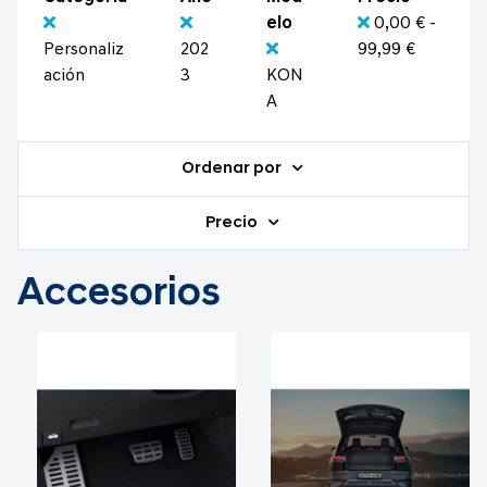
elo
0,00 € -
Personaliz
202
99,99 €
ación
3
KON
A
Ordenar por
Precio
Accesorios