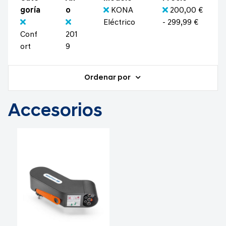
goría
o
KONA
200,00 €
Eléctrico
- 299,99 €
Conf
201
ort
9
Ordenar por
Accesorios