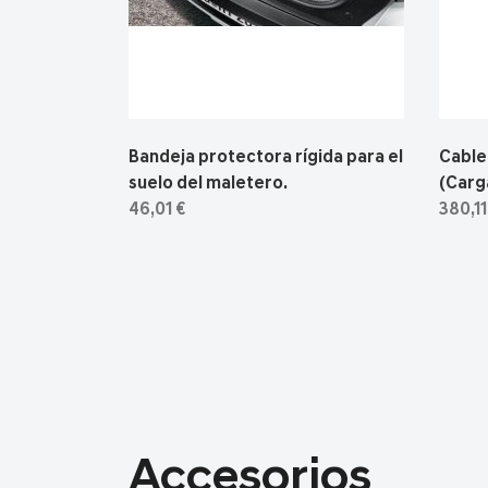
Bandeja protectora rígida para el
Cable
suelo del maletero.
(Carga
46,01 €
380,11
Accesorios