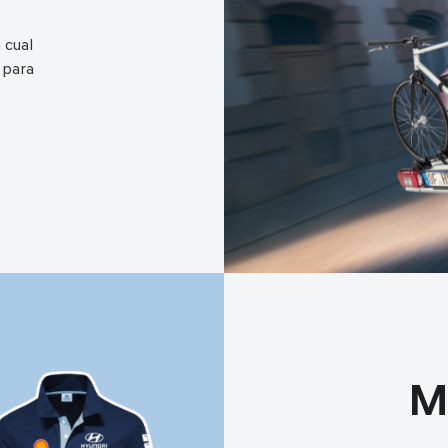
 cual
 para
M