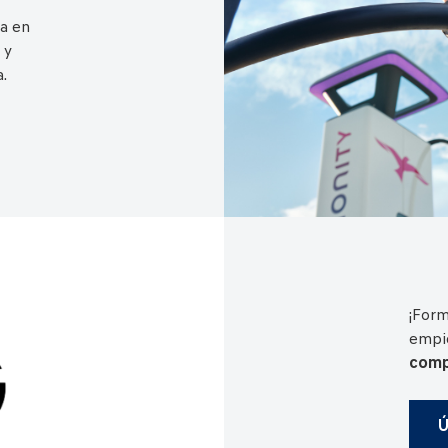
a en
 y
.
¡Form
empie
comp
Ú