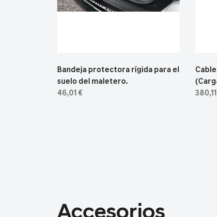
Bandeja protectora rígida para el
Cable
suelo del maletero.
(Carga
46,01 €
380,11
Accesorios