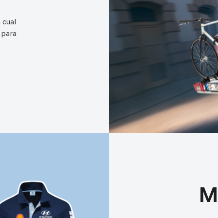
 cual
 para
M