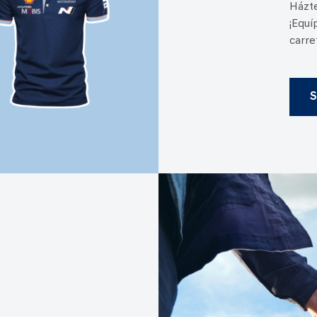
Házte
¡Equí
carre
S