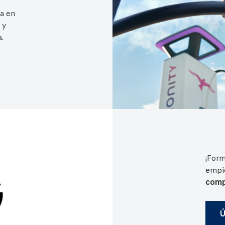
a en
 y
.
¡Form
empie
comp
Ú