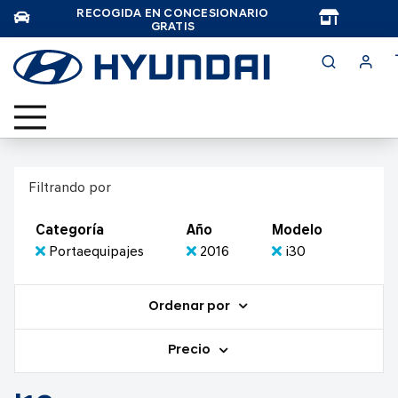
RECOGIDA EN CONCESIONARIO
TAR
GRATIS
Filtrando por
Categoría
Año
Modelo
Portaequipajes
2016
i30
Ordenar por
Precio