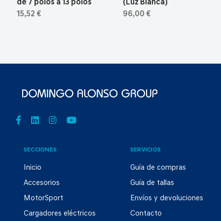
de 7 polos a 13 polos
(Luz Blanca)
15,52 €
96,00 €
SECCIONES
SERVICIOS
Inicio
Guía de compras
Accesorios
Guía de tallas
MotorSport
Envíos y devoluciones
Cargadores eléctricos
Contacto