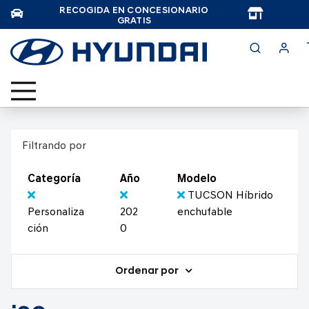
RECOGIDA EN CONCESIONARIO
TAR
GRATIS
Filtrando por
Categoría
Año
Modelo
TUCSON Híbrido
Personaliza
202
enchufable
ción
0
Ordenar por