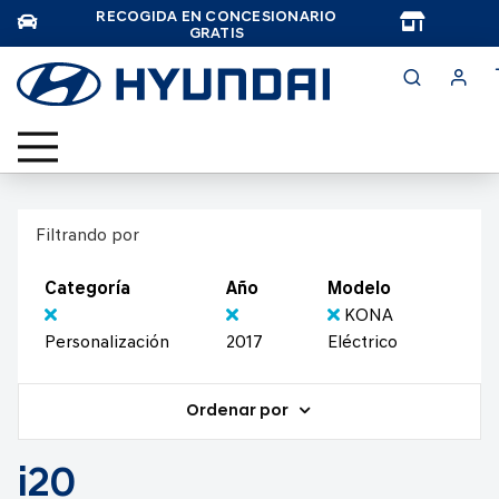
RECOGIDA EN CONCESIONARIO
TAR
GRATIS
Filtrando por
Categoría
Año
Modelo
KONA
Personalización
2017
Eléctrico
Ordenar por
i20