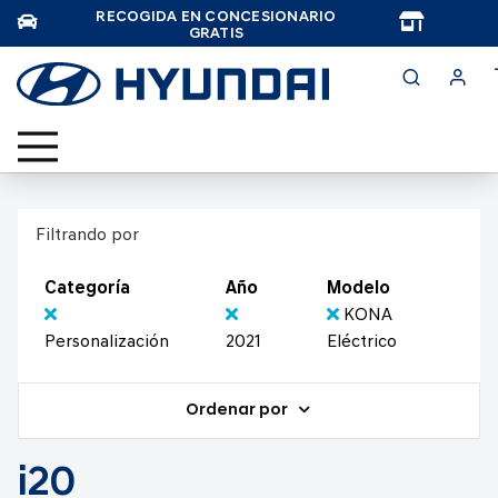
RECOGIDA EN CONCESIONARIO
TAR
GRATIS
Filtrando por
Categoría
Año
Modelo
KONA
Personalización
2021
Eléctrico
Ordenar por
i20