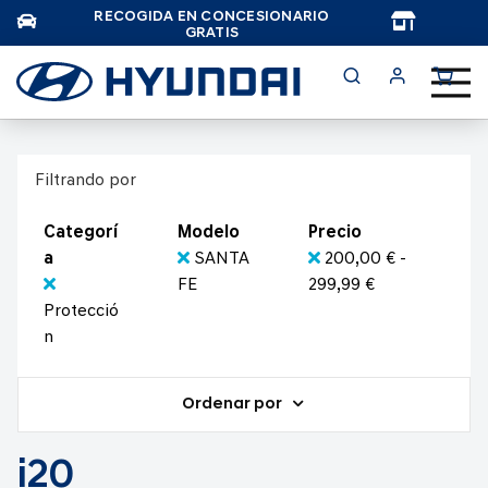
RECOGIDA EN CONCESIONARIO
TAR
GRATIS
Filtrando por
Categorí
Modelo
Precio
a
SANTA
200,00 € -
FE
299,99 €
Protecció
n
Ordenar por
i20