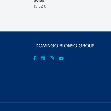
polos
15,52 €