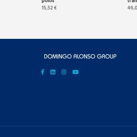
polos
tra
15,52 €
46,