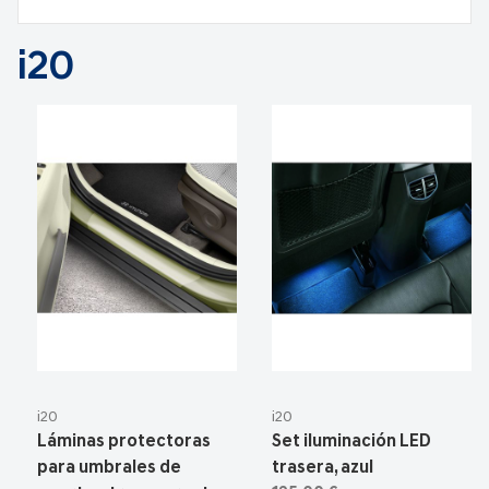
i20
i20
i20
Láminas protectoras
Set iluminación LED
para umbrales de
trasera, azul