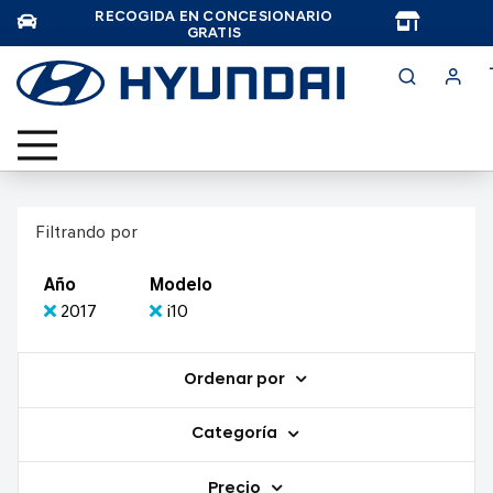
RECOGIDA EN CONCESIONARIO
TAR
GRATIS
Filtrando por
Año
Modelo
2017
i10
Ordenar por
Categoría
Precio