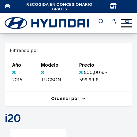
RECOGIDA EN CONCESIONARIO
TAR
GRATIS
Filtrando por
Año
Modelo
Precio
500,00 € -
2015
TUCSON
599,99 €
Ordenar por
i20