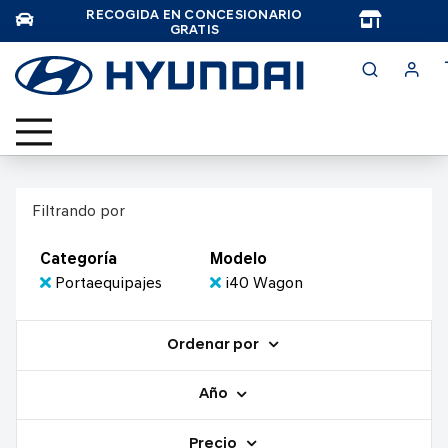
RECOGIDA EN CONCESIONARIO
TAR
GRATIS
Filtrando por
Categoría
Modelo
Portaequipajes
i40 Wagon
Ordenar por
Año
Precio