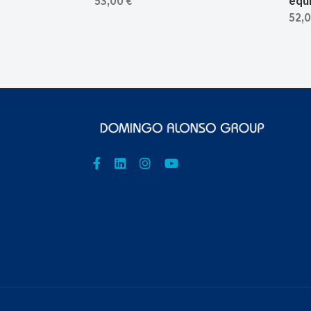
53,00 €
equi
52,0