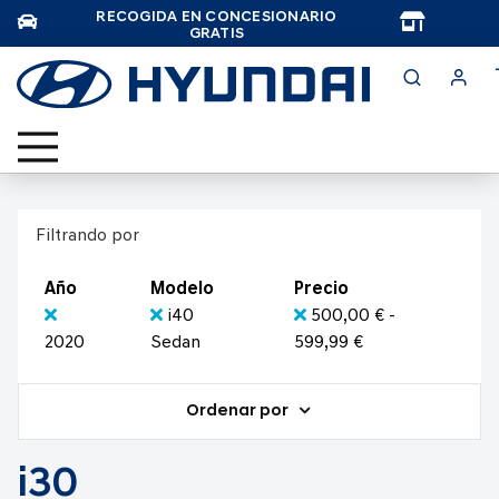
RECOGIDA EN CONCESIONARIO
TAR
GRATIS
Filtrando por
Año
Modelo
Precio
i40
500,00 € -
2020
Sedan
599,99 €
Ordenar por
i30