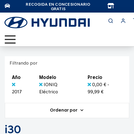
RECOGIDA EN CONCESIONARIO
TAR
GRATIS
Filtrando por
Año
Modelo
Precio
IONIQ
0,00 € -
2017
Eléctrico
99,99 €
Ordenar por
i30