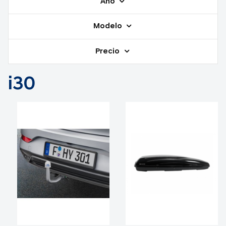
Año
Modelo
Precio
i30