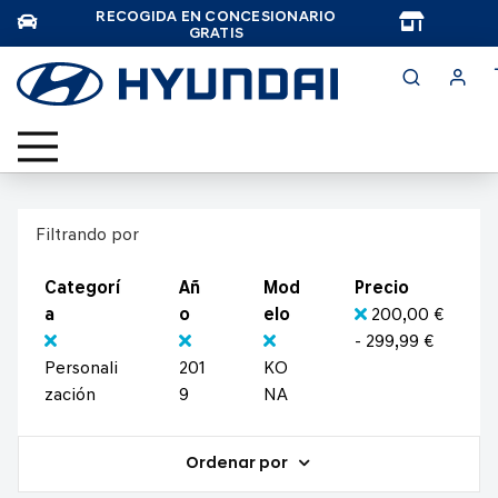
RECOGIDA EN CONCESIONARIO
TAR
GRATIS
Filtrando por
Categorí
Añ
Mod
Precio
a
o
elo
200,00 €
- 299,99 €
Personali
201
KO
zación
9
NA
Ordenar por