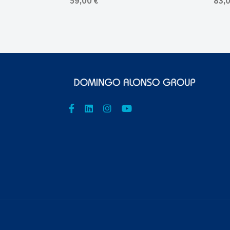
59,00 €
83,0