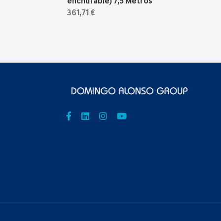
enchufable) 7,5 Metros
361,71 €