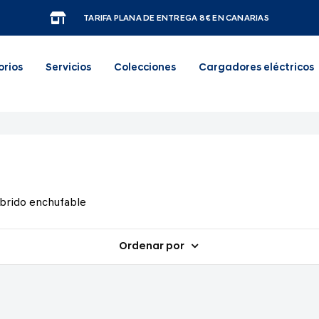
TARIFA PLANA DE ENTREGA 8€ EN CANARIAS
orios
Servicios
Colecciones
Cargadores eléctricos
brido enchufable
Ordenar por