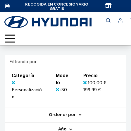
RECOGIDA EN CONCESIONARIO
TAR
GRATIS
Filtrando por
Categoría
Mode
Precio
lo
100,00 € -
Personalizació
i30
199,99 €
n
Ordenar por
Año