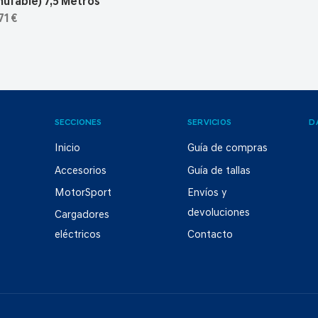
ufable) 7,5 Metros
71 €
SECCIONES
SERVICIOS
D
Inicio
Guía de compras
Accesorios
Guía de tallas
MotorSport
Envíos y
devoluciones
Cargadores
eléctricos
Contacto