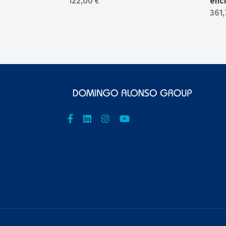
122,00 €
ench
361,