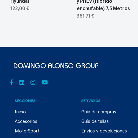
Hyundai
y PHEV (Hibrido
122,00 €
enchufable) 7,5 Metros
361,71 €
SECCIONES
SERVICIOS
Inicio
Guía de compras
Accesorios
Guía de tallas
MotorSport
Envíos y devoluciones