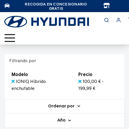
RECOGIDA EN CONCESIONARIO
TAR
GRATIS
Filtrando por
Modelo
Precio
IONIQ Híbrido
100,00 € -
enchufable
199,99 €
Ordenar por
Año