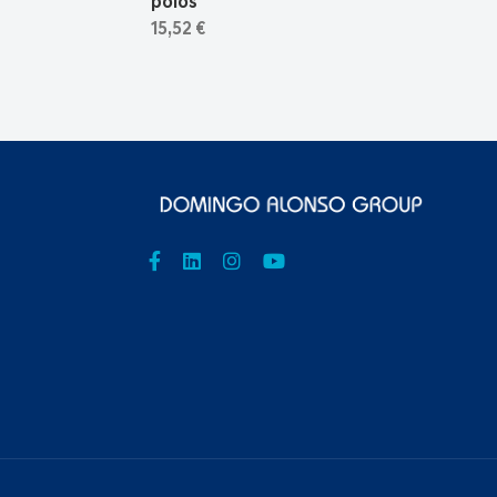
polos
15,52 €