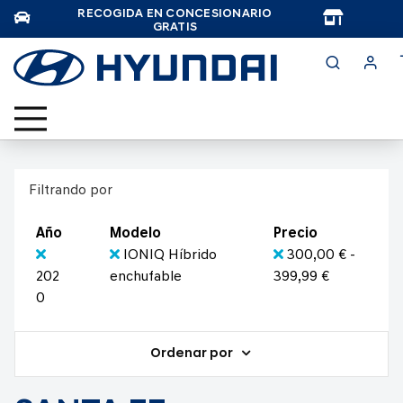
RECOGIDA EN CONCESIONARIO
TAR
GRATIS
Filtrando por
Año
Modelo
Precio
IONIQ Híbrido
300,00 € -
202
enchufable
399,99 €
0
Ordenar por